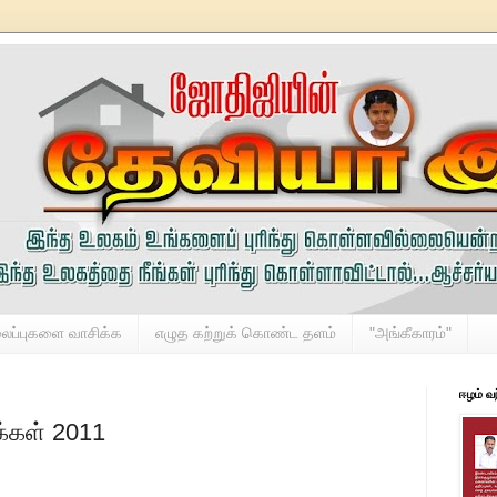
லைப்புகளை வாசிக்க
எழுத கற்றுக் கொண்ட தளம்
"அங்கீகாரம்"
ஈழம் வ
க்கள் 2011