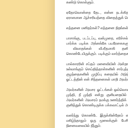
கண்டு கொள்ளும்.
ஏதோவொன்றை தேட, என்ன நடக்கிறத
ஏராளமான ஆச்சரியத்தை விதைத்துக் க
எத்தனை மனிதர்கள்? எத்தனை நிறங்கள
பாசாங்கு, படப்டப்பு, வன்முறை, எரிச்சல
பார்க்க படிக்க அங்கங்கே பயரேகைகளு
விவாதங்கள் வீபரீதமாகி தனிப
கொண்டேயிருக்கும். படிக்கும் வார்த்
பால்காரரின் சப்தம் மனைவியின் அன
உள்வாங்கும் செய்தித்தாள்களின் சார்பு
குழந்தைகளின் முழிப்பு கதையில் அ
ஓட்டத்தின் என் சிந்தனைகள் மாறி அவர்
அவர்களின் அவசர ஓட்டங்கள் ஒவ்வொன்
முந்தி, நீ முந்தி என்று குளியறையி
அவர்களின் அவசரம் நமக்கு உணர்த்திக்
குளித்துக் கொண்டிருக்க பக்கவாட்டில் 
வளர்ந்து கொண்டே இருக்கின்றோம் என்
மகிழ்ந்தாலும் ஒரு மூலைக்குள் 
நினைவலையில் நீந்தும்.