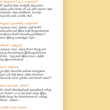
ான் தேறுவாரா? தடம் மாறுவாரா?
0 ஆண்டு தொடக்கத்தில் திருமணம்
ற்கு முன்பு பெரிய வீட்டில் தனி ஆளாக புதிய
ழ்க்கையை தொடங்கினேன். மொத்த
யிருப்பில் நான் மட்டுமே பேச்...
ிஸ்துவம் உருவாக்கிய மாற்றங்கள்
மநாதபுர மாவட்டத்தைப் பற்றி பேசிக்
்டிருக்க ஏன் இந்த சாதி வேறுபாடுகளை
ாவாரியாக பேசிக் கொண்டிருக்கிறோம்?
ணம் இன்று வரையிலும் ஆங்...
்லீம்கள் - நதிமூலம்
மநாதபுர மாவட்டத்தை பேசும் போது நாம்
றொரு விசயத்தையும் இப்போது பேசியாக
்டும். அது தான் இந்த மாவட்டத்தில்
்ந்த இஸலாமியர்கள். ...
ள்ளை அறிக்கை
ழக நிதி அமைச்சர் தாக்கல் செய்துள்ள
ழ்நாட்டின் நிதி நிலை பற்றிய வெள்ளை
க்கையில் உள்ள முக்கிய அம்சங்கள் என்ன?
யை கழட்டிவிட வாங்க?
ார் மக்கள் கோவிலுக்குள் நுழைவோம் என்று
மைப் போராட்டம் நடத்த தொடங்கும் இந்த
த்தில் வேறு சில விசயங்களையும் பார்த்து
ுவோம். வர்ணா...
 தாயின் மரண சாசனம்