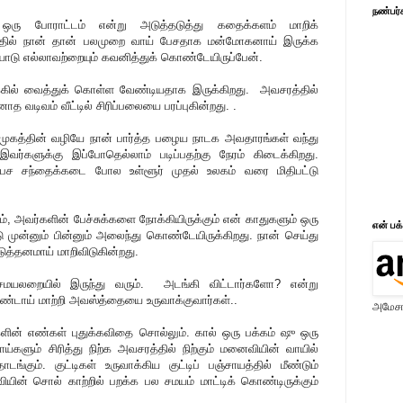
நண்பர்
 ஒரு போராட்டம் என்று அடுத்தடுத்து கதைக்களம் மாறிக்
த்தில் நான் தான் பலமுறை வாய் பேசதாக மன்மோகனாய் இருக்க
ோடு எல்லாவற்றையும் கவனித்துக் கொண்டேயிருப்பேன்.
க்கில் வைத்துக் கொள்ள வேண்டியதாக இருக்கிறது. அவசரத்தில்
ோத வடிவம் வீட்டில் சிரிப்பலையை பரப்புகின்றது. .
ன் முகத்தின் வழியே நான் பார்த்த பழைய நாடக அவதாரங்கள் வந்து
இவர்களுக்கு இப்போதெல்லாம் படிப்பதற்கு நேரம் கிடைக்கிறது.
பேச சந்தைக்கடை போல உள்ளூர் முதல் உலகம் வரை மிதிபட்டு
ும், அவர்களின் பேச்சுக்களை நோக்கியிருக்கும் என் காதுகளும் ஒரு
என் பக
ுன்னும் பின்னும் அலைந்து கொண்டேயிருக்கிறது. நான் செய்து
டுத்தனமாய் மாறிவிடுகின்றது.
சமயலறையில் இருந்து வரும். அடங்கி விட்டார்களோ? என்று
ுண்டாய் மாற்றி அவஸ்த்தையை உருவாக்குவார்கள்..
அமேசான
களின் எண்கள் புதுக்கவிதை சொல்லும். கால் ஒரு பக்கம் ஷு ஒரு
்களும் சிரித்து நிற்க அவசரத்தில் நிற்கும் மனைவியின் வாயில்
ும். குட்டிகள் உருவாக்கிய குட்டிப் பஞ்சாயத்தில் மீண்டும்
வியின் சொல் காற்றில் பறக்க பல சமயம் மாட்டிக் கொண்டிருக்கும்