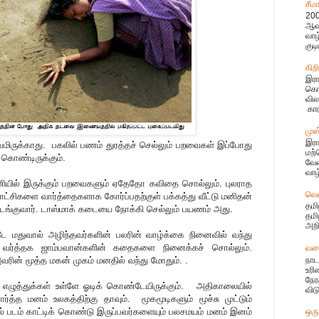
சீம
200
ஆவத
வா
குடி
கிற
இரா
கொண
வில
கார
முஸ
இரா
ிருக்காது. பகலில் பணம் துரத்தச் செல்லும் பறவைகள் இப்போது
மற்
் கொண்டிருக்கும்.
வேண
வாழ
பணியில் இருக்கும் பறவைகளும் ஏதேதோ கவிதை சொல்லும். புலராத
வெ
காட்சிகளை வார்த்தைகளாக கோர்ப்பதற்குள் பக்கத்து வீட்டு மனிதன்
தமி
்குவார். டாஸ்மாக் கடையை நோக்கி செல்லும் பயணம் அது.
தமி
அறி
 மதுவால் அழிந்தவர்களின் பலரின் வாழ்க்கை நினைவில் வந்து
 வர்த்தக ஜாம்பவான்களின் கதைகளை நினைக்கச் சொல்லும்.
வலை
நாட
 அவரின் மூத்த மகன் முகம் மனதில் வந்து மோதும். .
உரி
நேர
த எழுத்துக்கள் உள்ளே ஓடிக் கொண்டேயிருக்கும். அதிகாலையில்
விட
்த்த மனம் உலகத்திற்கு தாவும். மூகமூடிகளும் மூச்சு முட்டும்
ஒரு
படம் காட்டிக் கொண்டு இருப்பவர்களையும் பலசமயம் மனம் இனம்