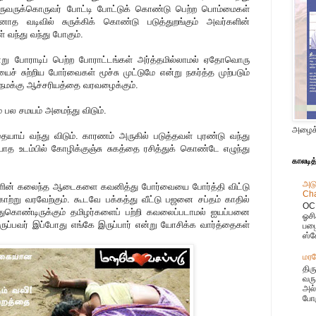
. ஒருவருக்கொருவர் போட்டி போட்டுக் கொண்டு பெற்ற பொம்மைகள்
ோத வடிவில் சுருக்கிக் கொண்டு படுத்துறங்கும் அவர்களின்
் வந்து வந்து போகும்.
 போராடிப் பெற்ற போராட்டங்கள் அர்த்தமில்லாமல் ஏதோவொரு
் சுற்றிய போர்வைகள் மூச்சு முட்டுமே என்று நகர்த்த முற்படும்
நமக்கு ஆச்சரியத்தை வரவழைக்கும்.
 பல சமயம் அமைந்து விடும்.
அழைக்
ாய் வந்து விடும். காரணம் அருகில் படுத்தவள் புரண்டு வந்து
டியாத உடம்பில் கோழிக்குஞ்சு சுகத்தை ரசித்துக் கொண்டே எழுந்து
காலடித
அடு
்களின் கலைந்த ஆடைகளை கவனித்து போர்வையை போர்த்தி விட்டு
Cha
காற்று வரவேற்கும். கூடவே பக்கத்து வீட்டு பஜனை சப்தம் காதில்
OCR
ந்துகொண்டிருக்கும் தமிழர்களைப் பற்றி கவலைப்படாமல் ஐயப்பனை
ஓசி
ுப்பவர் இப்போது எங்கே இருப்பார் என்று யோசிக்க வார்த்தைகள்
பழை
ஸ்க
மரம
திர
வரு
அல்
போக