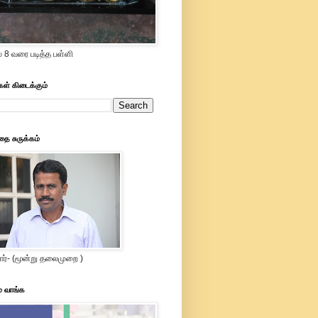
் 8 வரை படித்த பள்ளி
கள் கிடைக்கும்
தை சுருக்கம்
ார்- (மூன்று தலைமுறை )
ம் வாங்க