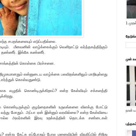
1 முதல
தேடுங்
எந்த சபதங்களையும் எடுப்பதில்லை.
ும். மீனவனின் வாழ்க்கைக்கும் வெளிநாட்டு வர்த்தகத்திற்கும்
 தண்ணீர். இங்கே கண்ணீர்.
முன் க
சாங்கத்தின் கொள்கை பிரச்சனை.
முகமானதும் என்னுடைய வாழ்க்கை பலவிதங்களிலும் மாறியுள்ளது
ார்த்துக் கொள்வதுண்டு.
ாக எழுதிக் கொண்டிருக்கிறாய்? என்ற கேள்வியும் சக்களத்தி
்கிறது.
க் கொண்டிருக்கும் குழந்தைகளின் உருவங்களை விளக்கு போட்டு
நான் ய
 வந்து மோதும். அப்பா ஏன் இன்னும் வரவில்லை? என்ற கேள்வியை
சொல்ல அவர்களின் இரவு உறக்கத்தின் தொடக்க சண்டைகள்
புத்தக
தது? என்று கேட்க எப்போதும் போல மனைவியின் விவரிப்பில் சிறிது