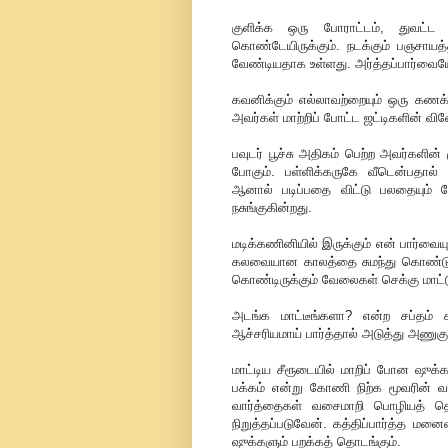
குளிக்க ஒரு போராட்டம், துவட்ட
கொண்டேயிருக்கும். நடக்கும் பஞசாய
வேண்டியதாக உள்ளது. அர்த்தப்பார்வைய
கவனிக்கும் எல்லாவற்றையும் ஒரு கண
அவர்கள் மாற்றிப் போட்ட ஜட்டிகளின் வின
பவுடர் பூச்சு அதிகம் பெற்ற அவர்களி
போகும். பள்ளிக்கருகே வீடென்பதால் 
ஆனால் படிப்பதை விட்டு பலதையும் 
நசுங்குகின்றது.
மடிக்கணினியில் இருக்கும் என் பார்வைய
கலவையான காலத்தை சுமந்து கொண்டு ம
கொண்டிருக்கும் வேலைகள் செக்கு மாட்
அடங்க மாட்டீங்களா? என்ற சப்தம் 
ஆச்சரியமாய் பார்த்தால் அடுத்து அணுக
மாட்டிய சீரூடையில் மாறிப் போன ஷுக்
பக்கம் என்று கோணி நிற்க மூவரின் வாய
வார்த்தைகள் வசைமாறி பொழியத் தொடங்க
நிறுத்தப்படுவேன். கத்திப்பார்த்த மனை
ஷுக்களும் பறக்கத் தொடங்கும்.