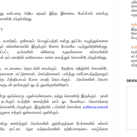
புத
சொட
விழ
ு என்பதை அறிய உதவும் இந்த இணைய மேய்ச்சல் எனக்கு
பகு
ொண்டேயிருக்கிறது.
தஞ்
இது
்?
கோய
பெர
், ஏமாற்றம், குரோதம், பொதுப்புத்தி என்று துப்பிய எழுத்துக்களை
ம் உள்ளங்கையில் இருக்கும் ரேகை போலவே படிந்துவிடுகின்றது.
பெர
்பட்ட நபர்களின் வினோத உருவங்களை உள்வாங்கிக்
பெர
லட்
தைகள் நம் மனதின் வலிமையை உணர வைத்துக் கொண்டேயிருக்கிறது.
தான
ஏற்
்றாட கடமையை தொடங்கி வைக்கும். தேநீரை உறிஞ்சிக் கொண்டே
த்தனமான கட்டுரைகள், செய்திகளைப் பார்த்து சலிப்பைத்தந்தாலும்
டுத்த அத்தியாயம் போல மாறத் தொடங்கும். அவர்களின் அவசர
DEVIYA
களுடன் நாங்களும் ஓடத் துவங்குகின்றோம். .
று ஒவ்வொரு புதுக்கவிதையை தந்து கொண்டு இருக்கும். நான்
ல் நடக்கும் கூத்தில் உலகத்தில் நாம் ஓட வேண்டிய அவசரத்தை
 கொண்டேயிருக்கும். இறுதியில் டார்வின் சொன்ன
வலிமையானவர்
அழுகை சத்தம் ஓங்காரமாய் ஒலிக்கும்.
று உணர்த்தும் அவர்களின் துடுக்குத்தன பேச்சுகளில் உள்ளம்
பேசியே நாட்டை ஆள வந்தவர்களின் தற்போதையை வாழ்க்கை