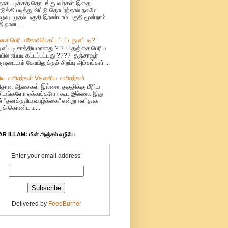
ிதாக படிக்கத் தொடங்குபவர்கள் இதை
ுக்கி படித்து விட்டு தொடர்ந்தால் நலமே
ைவு. முதல் பகுதி இரண்டாம் பகுதி மூன்றாம்
தி நான...
சை பெரிய கோவில் கட்டப்பட்டது எப்படி?
 எப்படி சாத்தியமானது ? ? ! ! தஞ்சை பெரிய
ில் எப்படி கட்டப்பட்டது ???? தஞ்சாவூர்
ுவுடையார் கோயிலுக்குச் சிறப்பு அம்சங்கள் ...
ிய மனிதர்கள் Vs எளிய மனிதர்கள்
ிதான ஆசைகள் இல்லை. தகுதிக்கு மீறிய
சியங்களோ ஏக்கங்களோ கூட இல்லை. இது
் "தனக்குரிய வாழ்க்கை" என்று எளிதாக
றுக் கொண்ட ம...
R ILLAM: மின் அஞ்சல் வழியே
Enter your email address:
Delivered by
FeedBurner