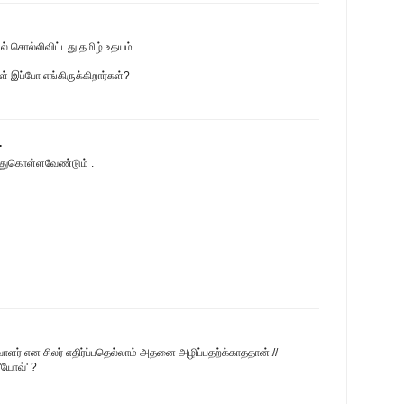
் சொல்லிவிட்டது தமிழ் உதயம்.
் இப்போ எங்கிருக்கிறார்கள்?
.
ந்துகொள்ளவேண்டும் .
ளர் என சிலர் எதிர்ப்பதெல்லாம் அதனை அழிப்பதற்க்காததான்.//
'யோவ்' ?