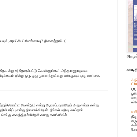
ும், அலட்சியப் போக்கையும் நினைத்தால் :(
அழைக்
காலடித
யதே என்று சந்தோஷப்பட்டு கொள்ளுங்கள். அந்த ராஜராஜனை
பிடிக்கவும் இன்று ஒரு குழு முனைந்துள்ளது என்பதுவும் ஒரு உண்மை.
அடு
Cha
OCR
ஓசி
பழை
ஸ்க
ற்றுக்கொள்ள வேண்டும் என்று ஆசைப்படுகிறேன் அது என்ன என்று
ின் ஈர்ப்பு என்று நினைக்கிறேன். நீங்கள் பதிவு செய்தால்
மரம
டி செய்து வைத்திருக்கிறேன் எனது கணினியில்.
திர
வரு
அல்
போக