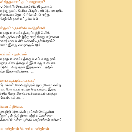
ான் தேறுவாரா? தடம் மாறுவாரா?
0 ஆண்டு தொடக்கத்தில் திருமணம்
ற்கு முன்பு பெரிய வீட்டில் தனி ஆளாக புதிய
ழ்க்கையை தொடங்கினேன். மொத்த
யிருப்பில் நான் மட்டுமே பேச்...
ிஸ்துவம் உருவாக்கிய மாற்றங்கள்
மநாதபுர மாவட்டத்தைப் பற்றி பேசிக்
்டிருக்க ஏன் இந்த சாதி வேறுபாடுகளை
ாவாரியாக பேசிக் கொண்டிருக்கிறோம்?
ணம் இன்று வரையிலும் ஆங்...
்லீம்கள் - நதிமூலம்
மநாதபுர மாவட்டத்தை பேசும் போது நாம்
றொரு விசயத்தையும் இப்போது பேசியாக
்டும். அது தான் இந்த மாவட்டத்தில்
்ந்த இஸலாமியர்கள். ...
யை கழட்டிவிட வாங்க?
ார் மக்கள் கோவிலுக்குள் நுழைவோம் என்று
மைப் போராட்டம் நடத்த தொடங்கும் இந்த
த்தில் வேறு சில விசயங்களையும் பார்த்து
ுவோம். வர்ணா...
ள்ளை அறிக்கை
ழக நிதி அமைச்சர் தாக்கல் செய்துள்ள
ழ்நாட்டின் நிதி நிலை பற்றிய வெள்ளை
க்கையில் உள்ள முக்கிய அம்சங்கள் என்ன?
ிய மனிதர்கள் Vs எளிய மனிதர்கள்