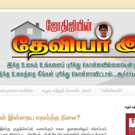
லைப்புகளை வாசிக்க
எழுத கற்றுக் கொண்ட தளம்
"அங்கீகாரம்"
ஈழம் வ
ன் இன்றைய எதார்த்த நிலை?
ன்று குறுந்செய்தி வரைக்கும் சகல துறைகளிலும் விளம்பரம்
ிப்பாக திரைப்பட, அரசியல், ஆன்மீக பிரபலங்களின் விளம்பர மோகம்