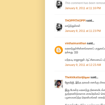
This comment has been removed
January 8, 2011 at 11:16 PM
THOPPITHOPPI
said...
வாழ்த்துக்கள்
January 8, 2011 at 11:23 PM
vinthaimanithan
said...
வரலாற்றுச்சின்னங்களைப் பாதுகாப்ப
தக்கது :))))
மற்றபடி ராஜராஜன் ஆட்சிமையைப் பற
January 9, 2011 at 12:23 AM
Thekkikattan|தெகா
said...
ஜோதிஜி, இந்த தகவல் எனக்கு மிகவும்
இது போன்ற வரலாற்று நினைவிடங்க
நூற்றாண்டுகளாக கையிறக்கம் செய
பழமைவாய்ந்த தொன்மங்கள் காலத்
நினைக்கவே மிக்க வருத்தமாக இருக