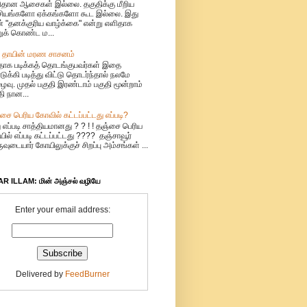
ிதான ஆசைகள் இல்லை. தகுதிக்கு மீறிய
சியங்களோ ஏக்கங்களோ கூட இல்லை. இது
் "தனக்குரிய வாழ்க்கை" என்று எளிதாக
றுக் கொண்ட ம...
 தாயின் மரண சாசனம்
ிதாக படிக்கத் தொடங்குபவர்கள் இதை
ுக்கி படித்து விட்டு தொடர்ந்தால் நலமே
ைவு. முதல் பகுதி இரண்டாம் பகுதி மூன்றாம்
தி நான...
சை பெரிய கோவில் கட்டப்பட்டது எப்படி?
 எப்படி சாத்தியமானது ? ? ! ! தஞ்சை பெரிய
ில் எப்படி கட்டப்பட்டது ???? தஞ்சாவூர்
ுவுடையார் கோயிலுக்குச் சிறப்பு அம்சங்கள் ...
R ILLAM: மின் அஞ்சல் வழியே
Enter your email address:
Delivered by
FeedBurner