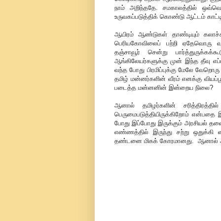
நாம் அறிந்ததே. சமகாலத்தில் ஒவ்
உருவகப்படுத்திக் கொண்டு ஆட்டம் காட்ட
ஆயிரம் ஆண்டுகள் தாண்டியும் கலாச
பெரியகோவிலைப் பற்றி ஏதேவொரு வகை
தஞ்சாவூர் சென்று பார்த்துருக்
ஆங்கிலேயர்களுக்கு முன் இந்த தீவு எப
வந்த போது பிரமிப்புக்கு மேலே வேறொரு
தமிழ் மன்னர்களின் வீரம் எனக்கு வியப்
படைத்த மன்னனின் இன்றைய நிலை?
ஆனால் தமிழர்களின் சரித்திரத்
பெருமைபடுத்தியிருக்கிறோம் என்பதை இ
போது இப்போது இருக்கும் அரசியல் தலை
எண்ணத்தில் இருந்து சற்று ஒதுக்கி வ
தண்டனை மிகக் கோரமானது. ஆனால் அது