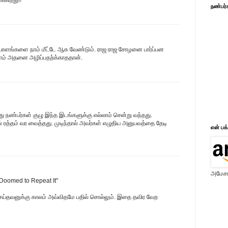
நண்பர்
ாளங்களை நாம் மீட்டே ஆக வேண்டும். ராஜ ராஜ சோழனை பார்ப்பன
லாம் அதனை அழிப்பதற்க்காததான்.
ு நண்பர்கள் குழு இந்த இடங்களுக்கு எல்லாம் சென்று வந்தது.
த்தம் வர வைத்தது. முடிந்தால் அவர்கள் எழுதிய அனுபவத்தை தேடி
என் பக
அமேசான
Doomed to Repeat It"
ெய்தவனுக்கு காலம் அவ்விதமே பதில் சொல்லும். இதை தவிர வேற