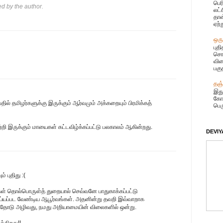
பெர
 by the author.
லட்
தான
ஏற்
ஒரு
புத
சொட
விழ
பகு
தஞ்
இது
கோய
தில் தமிழர்களுக்கு இருக்கும் ஆர்வமும் அக்கறையும் பிரமிக்கத்
பெர
்றி இருக்கும் மாயைகள் கட்டவிழ்க்கப்பட்டு பலகாலம் ஆகின்றது.
DEVIYA
 புதிது :(
ள் தொல்பொருள்த் துறையால் செவ்வனே பாதுகாக்கப்பட்டு
்யப்பட வேண்டிய ஆபூர்வங்கள். அதனின்று தவறி இவ்வாறாக
தோடு அழிவது, நமது அறியாமையின் விலைகளில் ஒன்று.
்கிறது!!