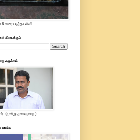
் 8 வரை படித்த பள்ளி
கள் கிடைக்கும்
தை சுருக்கம்
ார்- (மூன்று தலைமுறை )
ம் வாங்க