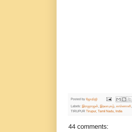
Posted by
ஜோதிஜி
Labels:
இராஜராஜன்
,
இறவாபுகழ்
,
காணொளி
TIRUPUR
Tirupur, Tamil Nadu, India
44 comments: