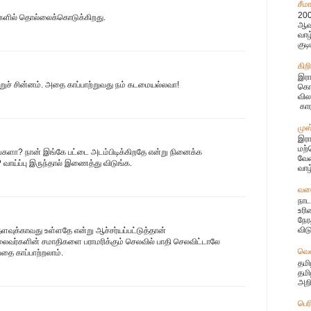
சீம
200
்களில் தொல்லைக்கொடுக்கிறது.
ஆவத
வா
குடி
கிற
இரா
ற்றுச் சின்னம். அதை காப்பாற்றுவது நம் கடமையல்லவா!
கொண
வில
கார
முஸ
இரா
மற்
ீங்களா? நான் இங்கே பட்டை அடம்பிடிக்கிறதே என்று நினைக்க
வேண
வாய்ப்பு இருந்தால் இணைத்து விடுங்க.
வாழ
வலை
நாட
உரி
நேர
விட
ளவுக்காவது உள்ளதே என்று ஆச்சர்யப்பட்டுத்தான்
ர்களின் சமாதிகளை பராமரிக்கும் செலவில் பாதி செலவிட்டாலே
வெ
தை காப்பாற்றலாம்.
தமி
தமி
அறி
பெர