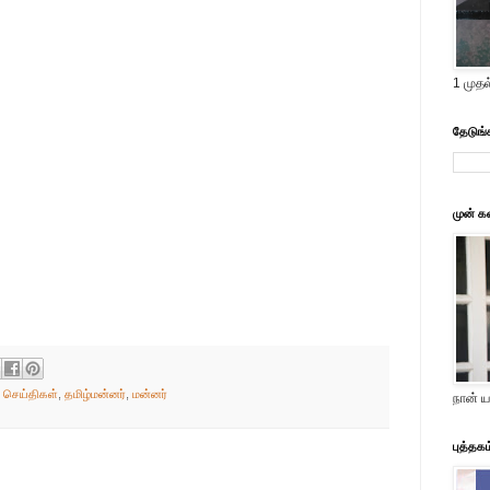
1 முதல
தேடுங்
முன் க
,
செய்திகள்
,
தமிழ்மன்னர்
,
மன்னர்
நான் ய
புத்தக