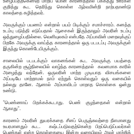
உழைப்பதற்கென்றே மாறிப் போன காரணத்தால் பக்கத்து ஊர்கள்
குறித்து கூட தெரிந்து கொள்ள ஆர்வமின்றி நாற்பதாண்டு
காலத்தை கழித்தவர்.
அவருக்கும் பயணம் என்றால் பயம் பிடிக்கும் சமாச்சாரம். கனத்த
உடம்பு படுத்தி எடுப்பதால் ஆசைகள் இருந்தாலும் அவரின் உடம்பு
ஒத்துழைப்பதில்லை. வெளியுலகம் என்பதே அப்பாவின் மறைவுக்குப்
பிறகே அவருக்கு வாய்த்த காரணத்தால் ஒரு படபடப்பு அவருக்குள்
இருந்து கொண்டேயிருக்கும்.
சாலையில் படபடக்கும் வாகனங்கள் கூட அவருக்கு பயத்தை
தருகின்ற சூழ்நிலையில் வாழ்ந்த காரணத்தால் கவனமாக காரில்
அழைத்து வந்தேன். ஒருவரின் மாற்ற முடியாத விசயங்களை
அப்படியே மாற்றாமல் நாம் ஏற்றுக் கொள்வதும் ஒரு வகையில்
நல்லது தானே. ஆனால் அம்மாவிடம் மாறாத கொள்கை ஒன்று
உண்டு.
"பெண்ணாய் பிறக்கக்கூடாது. பெண் குழந்தைகள் என்றால்
ஆகாது".
காரணம் அவரின் துயரக்கதை சீனப் பெருஞ்சுவற்றை நீளமானது
உயரமானதும் கூட. கஷ்டப்படுவதற்கென்ற பிறப்பெடுப்பவர்கள்
பெண்கள் என்ற கொள்கையை இன்று வரையிலும் அவர் மாற்றிக்