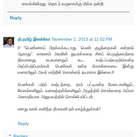
வைக்கின்றது. தொடர் வருகைக்கு மிக்க நன்றி.
Reply
தி.தமிழ் இளங்கோ
November 2, 2013 at 11:02 PM
// "பெண்ணாய் பிறக்கக்கூடாது. பெண் குழந்தைகள் என்றால்
ஆகாது". காரணம் அவரின் துயரக்கதை சீனப் பெருஞ்சுவற்றை
நீளமானது உயரமானதும் கூட. கஷ்டப்படுவதற்கென்ற
பிறப்பெடுப்பவர்கள் பெண்கள் என்ற கொள்கையை இன்று
வரையிலும் அவர் மாற்றிக் கொள்ளத் தயாராக இல்லை.//
பெண்கள் படும் கஷ்டத்தை, நாம் பட்டிமன்ற மேடைகளிலும்,
சேனல்களிலும். வலைத்தள்ங்களிலும் அழுத்திச் சொல்வதை அம்மா
அமைதியாக அனுபவத்தில் சொல்லி விட்டார்
எனது உளங் கனிந்த தீபாவளி நல் வாழ்த்துக்கள்!
Reply
Replies