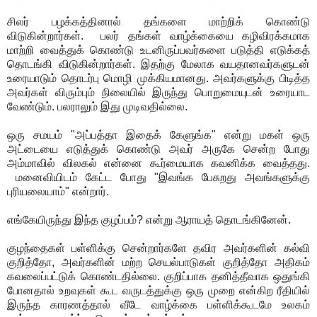
சிலர் பழக்கத்தினால் தங்களை மாற்றிக் கொண்டு
விடுகின்றார்கள். பலர் தங்கள் வாழ்க்கையை கழிவிரக்கமாக
மாற்றி வைத்துக் கொண்டு உடனிருப்பவர்களை படுத்தி எடுக்கத்
தொடங்கி விடுகின்றார்கள். இதற்கு மேலாக வயதானவர்களுடன்
உரையாடும் தொடர்பு மொழி முக்கியமானது. அவர்களுக்கு பிடித்த
அவர்கள் விரும்பும் நிலையில் இருந்து பொறுமையுடன் உரையாட
வேண்டும். பலராலும் இது முடிவதில்லை.
ஒரு சமயம் "அப்பத்தா இதைக் கேளுங்க" என்று மகள் ஒரு
அட்டையை எடுத்துக் கொண்டு அவர் அருகே சென்ற போது
அம்மாவில் விலகல் என்னை கூர்மையாக கவனிக்க வைத்தது.
மனைவியிடம் கேட்ட போது "இவங்க பேசுறது அவங்களுக்கு
புரியலையாம்" என்றார்.
எங்கேயிருந்து இந்த குழப்பம்? என்று ஆராயத் தொடங்கினேன்.
குழந்தைகள் பள்ளிக்கு சென்றார்களே தவிர அவர்களின் கல்வி
குறித்தோ, அவர்களின் மற்ற செயல்பாடுகள் குறித்தோ அதிகம்
கவலைப்பட்டுக் கொண்டதில்லை. குறிப்பாக தனித்தீவாக ஒதுங்கி
போனதால் உறவுகள் கூட வருடத்துக்கு ஒரு முறை என்கிற ரீதியில்
இருந்த காரணத்தால் வீடே வாழ்க்கை பள்ளிக்கூடமே உலகம்