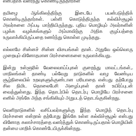
என்பதாக வளர்ந்து கொண்டிருந்தார்கள்
தமிழை ஆங்கிலத்திற்கு இடையே பயன்படுத்திக்
கொண்டிருந்தார்கள். பள்ளி கொடுத்திருந்த கல்விச்சூழல்
அவர்களை அப்படி மாற்றியிருந்தது. புதிய மொழியும் அவர்களின்
பழக்க வழக்கங்களும் அம்மாவிற்கு அதிக குழப்பத்தை
உருவாக்கியிருப்பதை உணர்ந்து கொள்ள முடிந்தது.
எல்லாமே சின்னச் சின்ன விசயங்கள் தான். அதுவே ஒவ்வொரு
முறையும் வினோதமான பிரச்சனைகளை உருவாக்கியது.
இன்று உள்ளூரில் வேலைவாய்ப்புகள் குறைந்து மாவட்டங்கள்,.
மாநிலங்கள் தாண்டி பல்வேறு நாடுகளில் வாழ வேண்டிய
சூழ்நிலையில் உறவுகளுக்குண்டான மரியாதை என்பது தற்போது
சில நிமிட தொலைபேசி அழைப்புகள் தான் உயிர்ப்புடன்
வைத்துள்ளது. இந்த தொடர்பில் தொடர்பு மொழியே பிரச்சனை
எனில் அங்கே அந்த சங்கிலியும் அறுபடத் தொடங்குகின்றது.
வெளிநாடுகளில் வசிப்பவர்களுக்கு இந்த மொழித் தொடர்பு
பிரச்சனை என்றால் தற்போது இங்கே உள்ள கல்விச்சூழல் என்பது
வினோத கலாச்சாரத்தை வளர்த்துக் கொண்டிருப்பதால் மொழியின்
தன்மை மாறிக் கொண்டேயிருக்கின்றது.