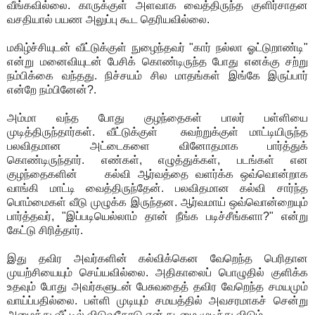
வீங்கவில்லை. காருக்குள் அளவாக வைத்திருந்த குளிர்சாதன
வசதியால் பயண அலுப்பு கூட தெரியவில்லை.
மகிழ்ச்சியுடன் வீட்டுக்குள் நுழைந்தவர் "கார் நல்லா ஓட்டுறாண்டி"
என்று மனைவியுடன் பேசிக் கொண்டிருந்த போது எனக்கு சற்று
நம்பிக்கை வந்தது. நிச்சயம் சில மாதங்கள் இங்கே இருப்பார்
என்றே நம்பினேன்?.
அம்மா வந்த போது குழந்தைகள் பாலர் பள்ளியை
முடித்திருந்தார்கள். வீட்டுக்குள் சுவற்றுக்குள் மாட்டியிருந்த
பலவிதமான அட்டைகளை வினோதமாக பார்த்துக்
கொண்டிருந்தார். எண்கள், எழுத்துக்கள், படங்கள் என
குழந்தைகளின் கல்வி ஆர்வத்தை வளர்க்க ஒவ்வொன்றாக
வாங்கி மாட்டி வைத்திருந்தேன். பலவிதமான கல்வி சார்ந்த
பொம்மைகள் வீடு முழுக்க இருந்தன. ஆர்வமாய் ஒவ்வொன்றையும்
பார்த்தவர், "இப்படியெல்லாம் தான் நீங்க படிச்சீங்களா?" என்று
கேட்டு சிரித்தார்.
இது தவிர அவர்களின் கல்விக்கென வேறெந்த பெரிதான
முயற்சியையும் செய்யவில்லை. அதிகாலைப் பொழுதில் குளிக்க
உதவும் போது அவர்களுடன் பேசுவதைத் தவிர வேறெந்த சமயமும்
வாய்ப்பதில்லை. பள்ளி முடியும் சமயத்தில் அவசரமாகச் சென்று
அழைத்து வீட்டில் விடுவதோடு என் கடமை முடிந்து விடும்