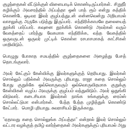
குழந்தைகள் வீட்டுக்குள் விளையாடிக் கொண்டிருப்பார்கள். சிறுநீர்
கழிக்கும் அவசரத்தில் அப்பத்தா ஒன் பாத் ரூம் என்று கத்திக்
கொண்டே ஒடிவர இவர் குழப்பத்துடன் என்னவென்று அறியாமல்
வாசலுக்கு அருகே படுத்து இருப்பார். எந்திரிக்காமலே தலையைத்
தூக்கி பார்ப்பார். கவுனை தூக்கிக் கொண்டு அவர்கள் வரும்
வேகத்தைப் பார்த்து வேகமாக எந்திரிக்க, வந்த வேகத்தில்
ஒருவருடன் ஒருவர் முட்டிக் கொள்ள ரசபாசமாகத் காட்சிகள்
மாறிவிடும்.
பொழுது போகாத சமயத்தில் குழந்தைகளை அழைத்து பேசத்
தொடங்குவார்.
அவர் கேட்கும் கேள்விக்கு இவர்களுக்குத் தெரியாது. இவர்கள்
சொல்லும் பதில்கள் அவருக்கு புரியாது. ராஜா கதை சொல்லும்
போது குறுக்கே ஒவ்வொருவரும் ஒவ்வொருவிதமாக குறுக்கு
கேள்விகள் எழுப்ப அவருக்கு குழப்பம் வந்துவிடும். அவர் ஒதுங்கி
விடுவார். கடைசியாக இவர்கள் நாங்க உங்களுக்கு ரைம்ஸ்
சொல்லட்டுமா என்பார்கள். பேந்த பேந்த முழித்துக் கொண்டு
கேட்பார். மொழி புரியாது. சுவராசியம் இருக்காது.
"ஏதாவது கதை சொல்லுங்க அப்பத்தா" என்றால் இவர் சொல்லும்
வட்டார வழக்குத் தமிழ் வார்த்தைகள் அவர்களுக்குப் புரியாமல் அது