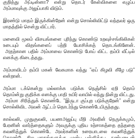
குறித்து அப்டின்னா? என்று தொடர் கேள்விகளை எழுப்ப
அம்மாவுக்கு அலுப்பாகி விடும்.
இரண்டு மாதம் இருக்கின்றேன் என்று சொல்லிவிட்டு வந்தவர் ஒரு
மாதத்தில் சென்று விட்டார்.
மனைவி மூலம் விசயங்களை புரிந்து கொண்டு உறவுச்சங்கிலிகள்
உடையும் விதங்களைப் பற்றி யோசிக்கத் தொடங்கினேன்.
அதற்கான பதில் அம்மாவை கொண்டு போய் விட்ட தம்பி வீட்டில்
எனக்கு கிடைத்தது.
அம்மாவிடம் தம்பி மகன் வேகமாக வந்து "ஏய் கிழவி கீழே படு"
என்றான்.
அம்மா டக்கென்று மல்லாக்க படுக்க நெஞ்சில் ஏறி தொம்
தொம்ன்று குதிக்க எனக்கு பாதி உயிர் வாயில் வந்து நின்று விட்டது.
அம்மா சிரித்துக் கொண்டே "இருடா குப்புற படுக்குறேன்" என்று
சொல்லிவிட அவன் ஆட்டம் தொடர்ந்து கொண்டேயிருந்தது.
கால்வலி, முதுகுவலி, பயணஅலுப்பு மீறி அவரின் நெருக்கமும்,
பேரனின் வார்த்தைகளும் அவருக்கு புதிய உற்சாகத்தை தந்ததை
கவனித்துக் கொண்டே அவர்களின் உரையாடலை கவனித்துக்
கொண்டே சில மாதங்களுக்கு முன்பு பள்ளிக்கூட நண்பனுடன்