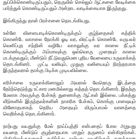
துப்பிக்கொண்டிருப்பதும், தெருவில் செல்லும் ஆட்களை வேடிக்கை
பார்த்துக் கொண்டிருப்பதும் அன்றாட வாடிக்கையாக இருந்தது.
இங்கிருந்து தான் பிரச்சனை தொடங்கியது.
உள்ளே விளையாடிக்கொண்டிருக்கும் குழ்ந்தைகள் கத்திக்
கொண்டே வாசலை நோக்கி ஓடி வர, விரட்டிக் கொண்டே வருபவர்
வெளிப்புற சந்தின் வழியே வாசலுக்கு வர காலை நீட்டிக்
கொண்டிருக்கும் அம்மாவுக்கு ஒவ்வொரு முறையும் காலை
மடக்குவதும், மீண்டும் நீட்டுவதுமென புதிய வேலையை உருவாக்கத்
தொடங்கினர். முட்டி வலியும், முதுகு வலியையும் நிரந்தரமாக
இருந்தவரால் தாக்கு பிடிக்க முடியவில்லை.
எரிச்சலை உருவாக்கினாலும் அவரால் வேறொரு இடத்தை
தேர்ந்தெடுத்து உட்கார மனமில்லாது கத்தத் தொடங்கினார். இதற்கு
மேலாக அவருக்கு பேச்சுத் துணைக்கு ஆட்கள் இல்லை. பக்கத்து
வீடுகளில் இருந்தவர்களின் நாகரிக பேச்சும், கொங்கு பாஷையும்
வினோதமாகத் தெரிய அதையும் விரும்பாமல் வானத்தை
வெறிக்கத் தொடங்கினார்.
நாற்பது வயதுக்கு மேல் நாய்ப்புத்தி என்பதைப் போல அறுபது
வயதை மீண்டும் குழந்தையாக மாறும் தருணம் என்கிறார்கள்.
விதிவிலக்குகளைத் தவிர்த்து நாற்பது வயதிற்குள் தனக்கான