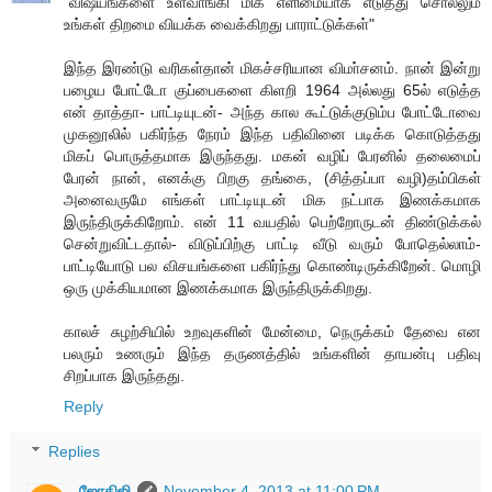
"விஷயங்களை உள்வாங்கி மிக எளிமையாக எடுத்து சொல்லும்
உங்கள் திறமை வியக்க வைக்கிறது பாராட்டுக்கள்"
இந்த இரண்டு வரிகள்தான் மிகச்சரியான விமா்சனம். நான் இன்று
பழைய போட்டோ குப்பைகளை கிளறி 1964 அல்லது 65ல் எடுத்த
என் தாத்தா- பாட்டியுடன்- அந்த கால கூட்டுக்குடும்ப போட்டோவை
முகனூலில் பகிர்ந்த நேரம் இந்த பதிவினை படிக்க கொடுத்தது
மிகப் பொருத்தமாக இருந்தது. மகன் வழிப் பேரனில் தலைமைப்
பேரன் நான், எனக்கு பிறகு தங்கை, (சித்தப்பா வழி)தம்பிகள்
அனைவருமே எங்கள் பாட்டியுடன் மிக நட்பாக இணக்கமாக
இருந்திருக்கிறோம். என் 11 வயதில் பெற்றோருடன் திண்டுக்கல்
சென்றுவிட்டதால்- விடுப்பிற்கு பாட்டி வீடு வரும் போதெல்லாம்-
பாட்டியோடு பல விசயங்களை பகிர்ந்து கொண்டிருக்கிறேன். மொழி
ஒரு முக்கியமான இணக்கமாக இருந்திருக்கிறது.
காலச் சுழற்சியில் உறவுகளின் மேன்மை, நெருக்கம் தேவை என
பலரும் உணரும் இந்த தருணத்தில் உங்களின் தாயன்பு பதிவு
சிறப்பாக இருந்தது.
Reply
Replies
ஜோதிஜி
November 4, 2013 at 11:00 PM